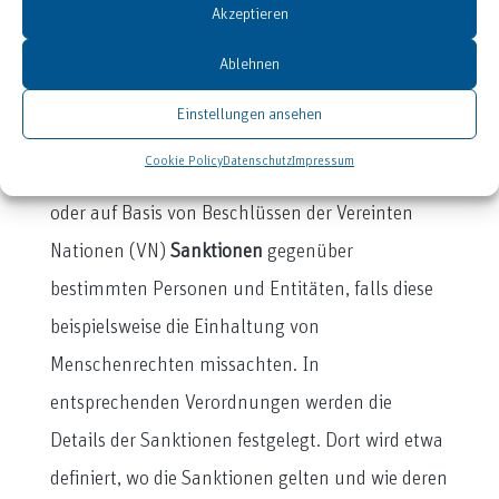
Akzeptieren
Teilembargos, die de facto jedoch sehr
umfangreich sein können.
Ablehnen
EU-Sanktionen
Einstellungen ansehen
Cookie Policy
Datenschutz
Impressum
Die Europäische Union definiert eigenständig
oder auf Basis von Beschlüssen der Vereinten
Nationen (VN)
Sanktionen
gegenüber
bestimmten Personen und Entitäten, falls diese
beispielsweise die Einhaltung von
Menschenrechten missachten. In
entsprechenden Verordnungen werden die
Details der Sanktionen festgelegt. Dort wird etwa
definiert, wo die Sanktionen gelten und wie deren