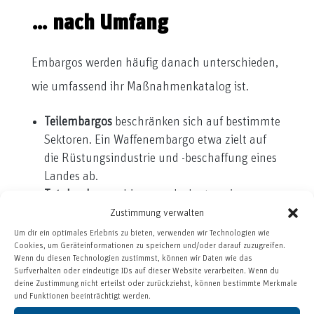
… nach Umfang
Embargos werden häufig danach unterschieden,
wie umfassend ihr Maßnahmenkatalog ist.
Teilembargos
beschränken sich auf bestimmte
Sektoren. Ein Waffenembargo etwa zielt auf
die Rüstungsindustrie und -beschaffung eines
Landes ab.
Totalembargos
hingegen bedeuten einen
kompletten Shut-Down des bi- oder
Zustimmung verwalten
multilateralen Handels. Alle
Um dir ein optimales Erlebnis zu bieten, verwenden wir Technologien wie
Cookies, um Geräteinformationen zu speichern und/oder darauf zuzugreifen.
Wirtschaftsbeziehungen werden verboten.
Wenn du diesen Technologien zustimmst, können wir Daten wie das
Surfverhalten oder eindeutige IDs auf dieser Website verarbeiten. Wenn du
Gut zu wissen:
In der Praxis sind Totalembargos
deine Zustimmung nicht erteilst oder zurückziehst, können bestimmte Merkmale
und Funktionen beeinträchtigt werden.
sehr selten – die meisten Handelssanktionen sind