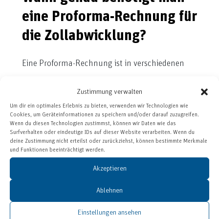
eine Proforma-Rechnung für
die Zollabwicklung?
Eine Proforma-Rechnung ist in verschiedenen
Kontexten für die Zollabwicklung nötig. Oft sind
Zustimmung verwalten
sie
mit einer besonderen Form der
Lieferung
Um dir ein optimales Erlebnis zu bieten, verwenden wir Technologien wie
verbunden
. Häufige Fälle, in der pro forma eine
Cookies, um Geräteinformationen zu speichern und/oder darauf zuzugreifen.
Wenn du diesen Technologien zustimmst, können wir Daten wie das
Rechnung ausgestellt werden muss, sind:
Surfverhalten oder eindeutige IDs auf dieser Website verarbeiten. Wenn du
deine Zustimmung nicht erteilst oder zurückziehst, können bestimmte Merkmale
und Funktionen beeinträchtigt werden.
beim Versand von Mustersendungen,
Geschenken und Spenden
Akzeptieren
wenn die Ware bereits per Vorkasse bezahlt
Ablehnen
wurde (spätere Handelsrechnung dann als
reguläres Belegdokument)
Einstellungen ansehen
für die vorübergehende Verwendung von