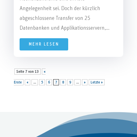
Angelegenheit sei. Doch der kürzlich
abgeschlossene Transfer von 25
Datenbanken und Applikationsservern,...
MEHR LESEN
Seite 7 von 13
«
Erste
«
...
5
6
7
8
9
...
»
Letzte »