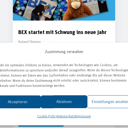
BEX startet mit Schwung ins neue Jahr
Roland Thürmer
Ursprünglich hätte es ja eine
Zustimmung verwalten
Weihnachtsfeier werden sollen - aufgrund
dir ein optimales Erlebnis zu bieten, verwenden wir Technologien wie Cookies, um
der Grippewelle im Dezember 2022 konnte
äteinformationen zu speichern und/oder darauf zuzugreifen. Wenn du diesen Technologi
timmst, können wir Daten wie das Surfverhalten oder eindeutige IDs auf dieser Website
diese jedoch nicht stattfinden. Doch ein Fest
arbeiten. Wenn du deine Zustimmung nicht erteilst oder zurückziehst, können bestimmte
kmale und Funktionen beeinträchtigt werden.
für die MitarbeiterInnen wollten die BEX-ler
nicht einfach ausfallen lassen. Deshalb
Akzeptieren
Ablehnen
Einstellungen ansehe
hatten sie sich dazu...
Cookie Policy
Datenschutz
Impressum
MEHR LESEN